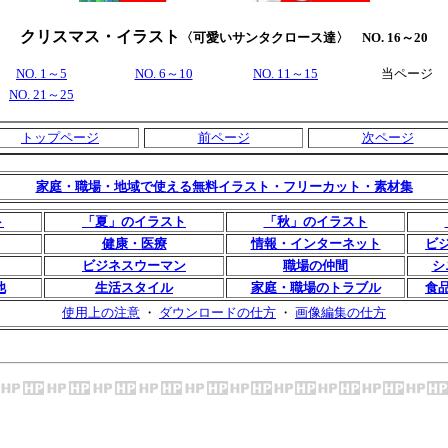
クリスマス・イラスト
〈可愛いサンタクロース達〉
NO. 16～20
NO. 1～5
NO. 6～10
NO. 11～15
当ページ
NO. 21～25
トップページ
前ページ
次ページ
家庭・職場・地域で使える無料イラスト・フリーカット・素材集
ト
「夏」のイラスト
「秋」のイラスト
健康・医療
情報・インターネット
ビ
ビジネスウーマン
職場の仲間
シ
他
生活スタイル
家庭・職場のトラブル
食
使用上の注意
・
ダウンロードの仕方
・
画像編集の仕方